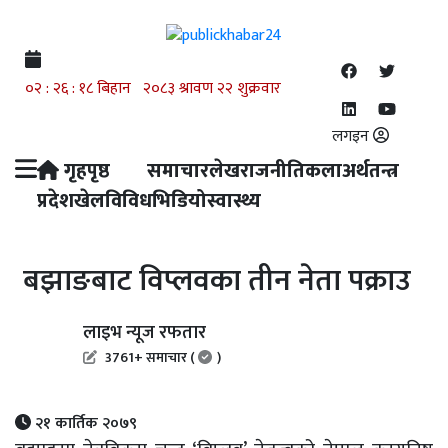
लगइन
गृहपृष्ठ
समाचार
लेख
राजनीति
कला
अर्थतन्त्र
प्रदेश
खेल
विविध
भिडियो
स्वास्थ्य
बझाङबाट विप्लवका तीन नेता पक्राउ
लाइभ न्यूज रफतार
3761+ समाचार (
)
२१ कार्तिक २०७९