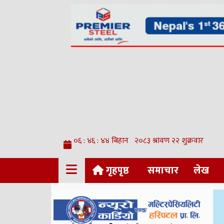
गृहपृष्ठ
समाचार
लेख