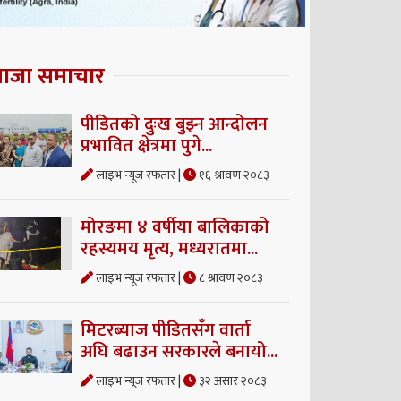
ताजा समाचार
पीडितको दुःख बुझ्न आन्दोलन
प्रभावित क्षेत्रमा पुगे...
लाइभ न्यूज रफतार |
१६ श्रावण २०८३
मोरङमा ४ वर्षीया बालिकाको
रहस्यमय मृत्य, मध्यरातमा...
लाइभ न्यूज रफतार |
८ श्रावण २०८३
मिटरब्याज पीडितसँग वार्ता
अघि बढाउन सरकारले बनायो...
लाइभ न्यूज रफतार |
३२ असार २०८३